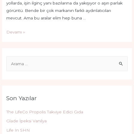
yollarda, işin ilginç yanı bazılarına da yakışıyor o aşırı parlak
görüntü. Bende bir çok markanın farklı aydınlatıcıları
mevcut. Ama bu aralar elim hep buna …
Farmasi
Devamı »
Terracotta
Highligter
S
e
a
r
c
Son Yazılar
h
f
The LifeCo Propolis Takviye Edici Gıda
o
Glade İpeksi Vanilya
r
Life In SHN
: