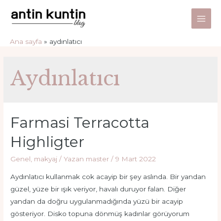
İçeriğe
atla
Main
Ana sayfa
aydınlatıcı
Men
Aydınlatıcı
Farmasi Terracotta
Highligter
Genel
,
makyaj
/ Yazan
master
/
9 Mart 2022
Aydınlatıcı kullanmak cok acayip bir şey aslında. Bir yandan
güzel, yüze bir ışık veriyor, havalı duruyor falan. Diğer
yandan da doğru uygulanmadığında yüzü bir acayip
gösteriyor. Disko topuna dönmüş kadınlar görüyorum