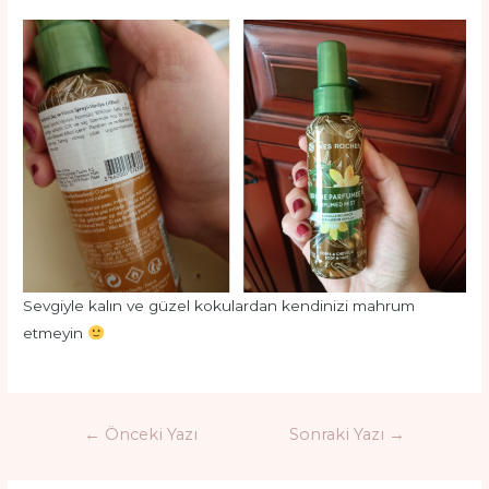
Sevgiyle kalın ve güzel kokulardan kendinizi mahrum
etmeyin
Yazı
←
Önceki Yazı
Sonraki Yazı
→
gezinmesi