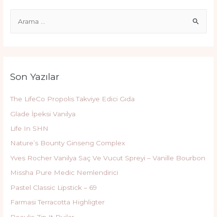
S
e
a
r
c
Son Yazılar
h
f
The LifeCo Propolis Takviye Edici Gıda
o
Glade İpeksi Vanilya
r
Life In SHN
:
Nature’s Bounty Ginseng Complex
Yves Rocher Vanilya Saç Ve Vucut Spreyi – Vanille Bourbon
Missha Pure Medic Nemlendirici
Pastel Classic Lipstick – 69
Farmasi Terracotta Highligter
Beaulis Zip It Rujlar