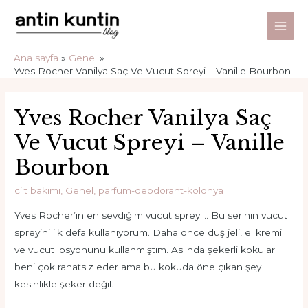
İçeriğe
atla
Main
Ana sayfa
Genel
Men
Yves Rocher Vanilya Saç Ve Vucut Spreyi – Vanille Bourbon
Yves Rocher Vanilya Saç
Ve Vucut Spreyi – Vanille
Bourbon
cilt bakımı
,
Genel
,
parfüm-deodorant-kolonya
Yves Rocher’in en sevdiğim vucut spreyi… Bu serinin vucut
spreyini ilk defa kullanıyorum. Daha önce duş jeli, el kremi
ve vucut losyonunu kullanmıştım. Aslında şekerli kokular
beni çok rahatsız eder ama bu kokuda öne çıkan şey
kesinlikle şeker değil.