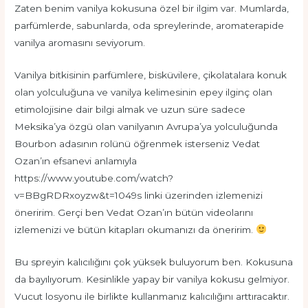
Zaten benim vanilya kokusuna özel bir ilgim var. Mumlarda,
parfümlerde, sabunlarda, oda spreylerinde, aromaterapide
vanilya aromasını seviyorum.
Vanilya bitkisinin parfümlere, bisküvilere, çikolatalara konuk
olan yolculuğuna ve vanilya kelimesinin epey ilginç olan
etimolojisine dair bilgi almak ve uzun süre sadece
Meksika’ya özgü olan vanilyanın Avrupa’ya yolculuğunda
Bourbon adasının rolünü öğrenmek isterseniz Vedat
Ozan’ın efsanevi anlamıyla
https://www.youtube.com/watch?
v=BBgRDRxoyzw&t=1049s linki üzerinden izlemenizi
öneririm. Gerçi ben Vedat Ozan’ın bütün videolarını
izlemenizi ve bütün kitapları okumanızı da öneririm.
Bu spreyin kalıcılığını çok yüksek buluyorum ben. Kokusuna
da bayılıyorum. Kesinlikle yapay bir vanilya kokusu gelmiyor.
Vucut losyonu ile birlikte kullanmanız kalıcılığını arttıracaktır.