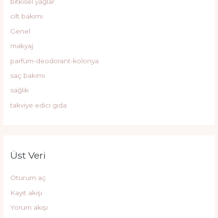
bitkisel yağlar
cilt bakımı
Genel
makyaj
parfüm-deodorant-kolonya
saç bakımı
sağlık
takviye edici gıda
Üst Veri
Oturum aç
Kayıt akışı
Yorum akışı