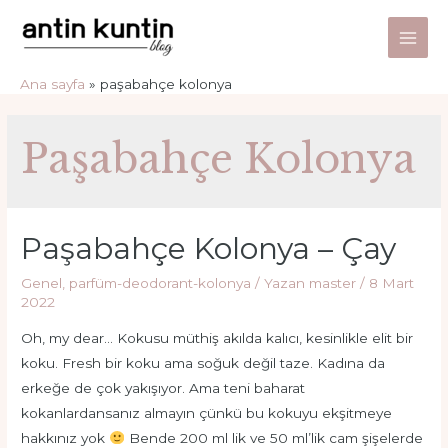
İçeriğe
atla
Main
Ana sayfa
paşabahçe kolonya
Men
Paşabahçe Kolonya
Paşabahçe Kolonya – Çay
Genel
,
parfüm-deodorant-kolonya
/ Yazan
master
/
8 Mart
2022
Oh, my dear… Kokusu müthiş akılda kalıcı, kesinlikle elit bir
koku. Fresh bir koku ama soğuk değil taze. Kadına da
erkeğe de çok yakışıyor. Ama teni baharat
kokanlardansanız almayın çünkü bu kokuyu ekşitmeye
hakkınız yok
Bende 200 ml lik ve 50 ml’lik cam şişelerde