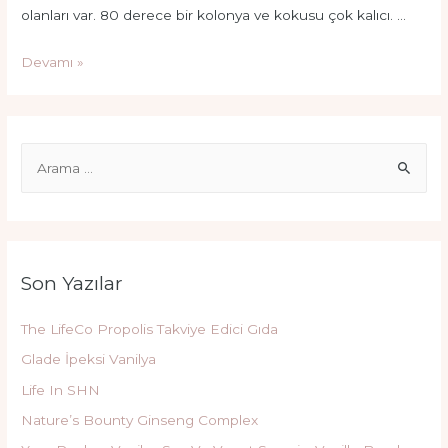
olanları var. 80 derece bir kolonya ve kokusu çok kalıcı. …
Paşabahçe
Devamı »
Kolonya
–
Çay
S
e
a
r
c
Son Yazılar
h
f
The LifeCo Propolis Takviye Edici Gıda
o
Glade İpeksi Vanilya
r
Life In SHN
:
Nature’s Bounty Ginseng Complex