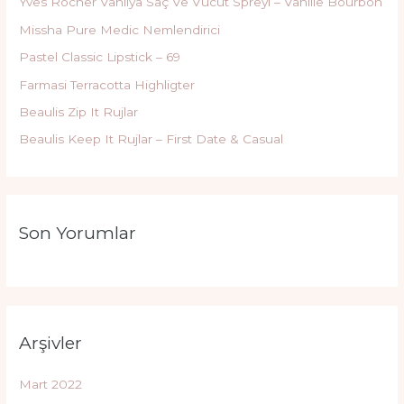
Yves Rocher Vanilya Saç Ve Vucut Spreyi – Vanille Bourbon
Missha Pure Medic Nemlendirici
Pastel Classic Lipstick – 69
Farmasi Terracotta Highligter
Beaulis Zip It Rujlar
Beaulis Keep It Rujlar – First Date & Casual
Son Yorumlar
Arşivler
Mart 2022