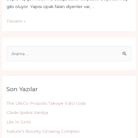
gibi oluyor. Yapısı opak falan diyenler var, …
Beaulis
Devamı »
Play
It
Ruj
S
e
a
r
c
Son Yazılar
h
f
The LifeCo Propolis Takviye Edici Gıda
o
Glade İpeksi Vanilya
r
Life In SHN
:
Nature’s Bounty Ginseng Complex