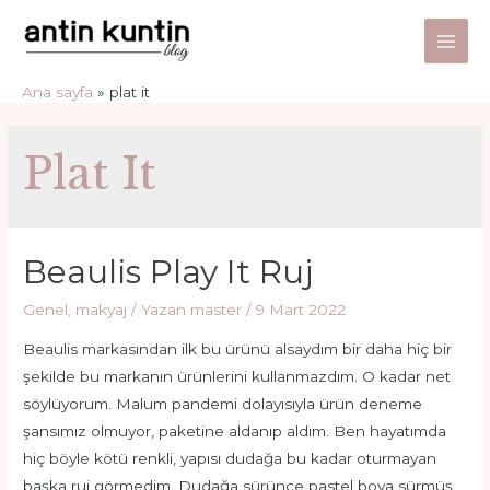
İçeriğe
atla
Main
Ana sayfa
plat it
Men
Plat It
Beaulis Play It Ruj
Genel
,
makyaj
/ Yazan
master
/
9 Mart 2022
Beaulis markasından ilk bu ürünü alsaydım bir daha hiç bir
şekilde bu markanın ürünlerini kullanmazdım. O kadar net
söylüyorum. Malum pandemi dolayısıyla ürün deneme
şansımız olmuyor, paketine aldanıp aldım. Ben hayatımda
hiç böyle kötü renkli, yapısı dudağa bu kadar oturmayan
başka ruj görmedim. Dudağa sürünce pastel boya sürmüş