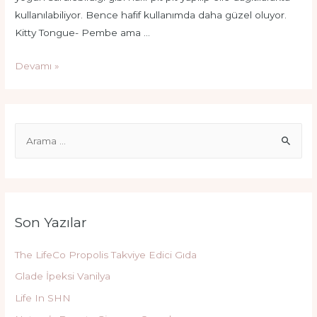
kullanılabiliyor. Bence hafif kullanımda daha güzel oluyor.
Kitty Tongue- Pembe ama …
Beaulis
Devamı »
Zip
It
Rujlar
S
e
a
r
c
Son Yazılar
h
f
The LifeCo Propolis Takviye Edici Gıda
o
Glade İpeksi Vanilya
r
Life In SHN
: