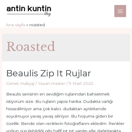
İçeriğe
atla
Main
Ana sayfa
roasted
Men
Roasted
Beaulis Zip It Rujlar
Genel
,
makyaj
/ Yazan
master
/
9 Mart 2022
Beaulis serisinin en sevdiğim rujlarından bahsetmek
istiyorum size. Bu rujların yapısı harika. Dudakta varlığı
hissedilmiyor ama çok kalıcı. dudaktan ayrılırkende
soyulmuyor yavaş yavaş siliniyor. Bu hoşuma giden bir
özellik. Bende olan renklerin fotoğraflarını ekledim. Renkler
yoğun sürülebildiği gibi hafif pıt pıt yapılıp elle dağıtılarakta