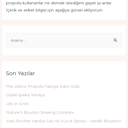
propolis kullananlar ne demek istediğimi gayet iyi anlar.
İçerik ve etiket bilgisi için aşağıya görsel ekliyorum
S
e
a
r
c
Son Yazılar
h
f
The LifeCo Propolis Takviye Edici Gıda
o
Glade İpeksi Vanilya
r
Life In SHN
:
Nature’s Bounty Ginseng Complex
Yves Rocher Vanilya Saç Ve Vucut Spreyi – Vanille Bourbon