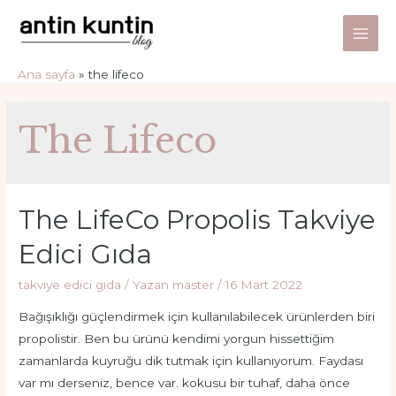
İçeriğe
atla
Main
Ana sayfa
the lifeco
Men
The Lifeco
The LifeCo Propolis Takviye
Edici Gıda
takviye edici gıda
/ Yazan
master
/
16 Mart 2022
Bağışıklığı güçlendirmek için kullanılabilecek ürünlerden biri
propolistir. Ben bu ürünü kendimi yorgun hissettiğim
zamanlarda kuyruğu dik tutmak için kullanıyorum. Faydası
var mı derseniz, bence var. kokusu bir tuhaf, daha önce