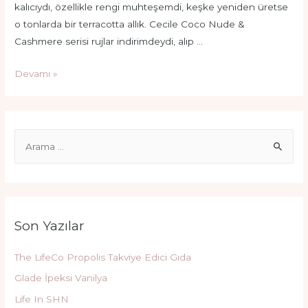
kalıcıydı, özellikle rengi muhteşemdi, keşke yeniden üretse
o tonlarda bir terracotta allık. Cecile Coco Nude &
Cashmere serisi rujlar indirimdeydi, alıp …
Cecile
Devamı »
Coco
Nude
Cashmere
S
CN14
e
a
r
c
Son Yazılar
h
f
The LifeCo Propolis Takviye Edici Gıda
o
Glade İpeksi Vanilya
r
Life In SHN
: