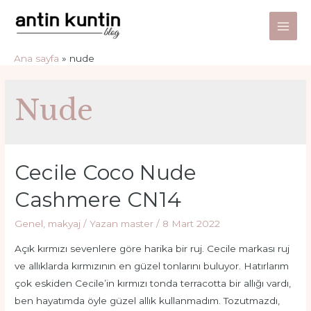
İçeriğe
atla
Main
Ana sayfa
nude
Men
Nude
Cecile Coco Nude
Cashmere CN14
Genel
,
makyaj
/ Yazan
master
/
8 Mart 2022
Açık kırmızı sevenlere göre harika bir ruj. Cecile markası ruj
ve allıklarda kırmızının en güzel tonlarını buluyor. Hatırlarım
çok eskiden Cecile’in kırmızı tonda terracotta bir allığı vardı,
ben hayatımda öyle güzel allık kullanmadım. Tozutmazdı,